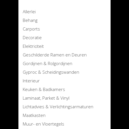
Allerlei
Behang
Carports
Decoratie
Elektriciteit
Geschilderde Ramen en Deuren
Gordijnen & Rolgordijnen
Gyproc & Scheidingswanden
Interieur
Keuken & Badkamers
Laminaat, Parket & Vinyl
Lichtadvies & Verlichtingsarmaturen
Maatkasten
Muur- en Vloertegels