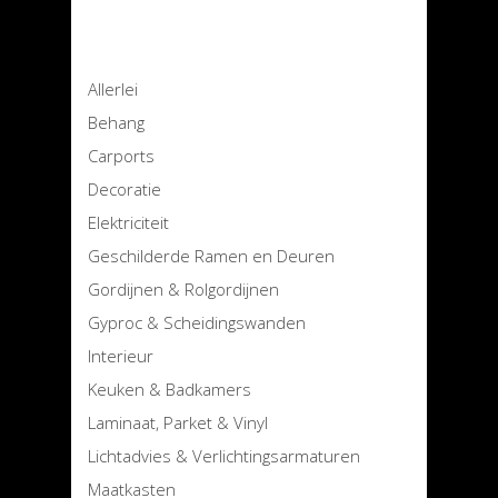
Allerlei
Behang
Carports
Decoratie
Elektriciteit
Geschilderde Ramen en Deuren
Gordijnen & Rolgordijnen
Gyproc & Scheidingswanden
Interieur
Keuken & Badkamers
Laminaat, Parket & Vinyl
Lichtadvies & Verlichtingsarmaturen
Maatkasten