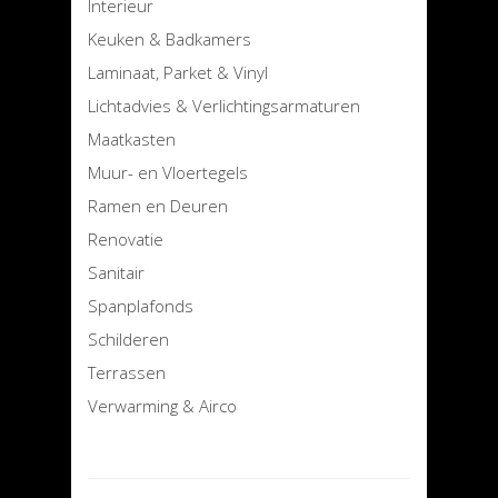
Interieur
Keuken & Badkamers
Laminaat, Parket & Vinyl
Lichtadvies & Verlichtingsarmaturen
Maatkasten
Muur- en Vloertegels
Ramen en Deuren
Renovatie
Sanitair
Spanplafonds
Schilderen
Terrassen
Verwarming & Airco