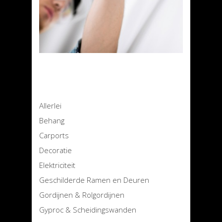
Allerlei
Behang
Carports
Decoratie
Elektriciteit
Geschilderde Ramen en Deuren
Gordijnen & Rolgordijnen
Gyproc & Scheidingswanden